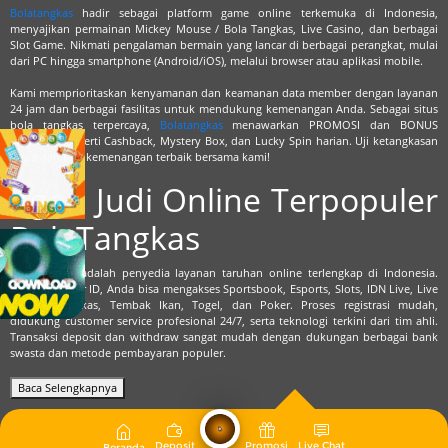
Bolatangkas
hadir sebagai platform game online terkemuka di Indonesia,
menyajikan permainan Mickey Mouse / Bola Tangkas, Live Casino, dan berbagai
Slot Game. Nikmati pengalaman bermain yang lancar di berbagai perangkat, mulai
dari PC hingga smartphone (Android/iOS), melalui browser atau aplikasi mobile.
Kami memprioritaskan kenyamanan dan keamanan data member dengan layanan
24 jam dan berbagai fasilitas untuk mendukung kemenangan Anda. Sebagai situs
bola tangkas terpercaya,
Bolatangkas
menawarkan PROMOSI dan BONUS
melimpah seperti Cashback, Mystery Box, dan Lucky Spin harian. Uji ketangkasan
Anda dan raih kemenangan terbaik bersama kami!
Agen Judi Online Terpopuler
BolaTangkas
BolaTangkas adalah penyedia layanan taruhan online terlengkap di Indonesia.
Dengan 1 user ID, Anda bisa mengakses Sportsbook, Esports, Slots, IDN Live, Live
Casino, Tangkas, Tembak Ikan, Togel, dan Poker. Proses registrasi mudah,
didukung customer service profesional 24/7, serta teknologi terkini dari tim ahli.
Transaksi deposit dan withdraw sangat mudah dengan dukungan berbagai bank
swasta dan metode pembayaran populer.
Baca Selengkapnya
Deposit
Promosi
Live Chat
Beranda